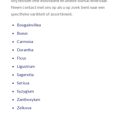
Wij hebben vele individuele en unieke bonsai leverbaar.
Neem contact met ons op als u op zoek bent naar een
specifieke variëteit of assortiment.
Bougainvillea
Buxus
Carmona
Durantha
Ficus
Ligustrum
Sageretia
Serissa
Syzygium
Zanthoxylum
Zelkova