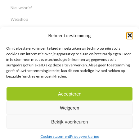
Nieuwsbrief
Webshop
Beheer toestemming
Om de beste ervaringen te bieden, gebruiken wij technologieën zoals
Over ons
cookies om informatie over je apparaat op te slaan en/of te raadplegen. Door
in te stemmen met deze technologieën kunnen wij gegevens zoals
Waarom Lodder Bonsai?
surfgedrag of unieke ID's op deze site verwerken. Als je geen toestemming
geeft of uw toestemming intrekt, kan dit een nadelige invloed hebben op
Nieuws & Events
bepaalde functies en mogelijkheden.
Vacatures
Accepteren
Galerij
Weigeren
Bekijk voorkeuren
©2026 Lodder Bonsai BV
Cookie statement
Privacyverklaring
Cookiebeleid
Privacyverklaring