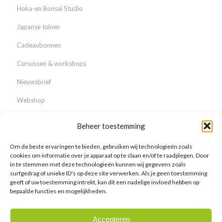
Hoka-en Bonsai Studio
Japanse tuinen
Cadeaubonnen
Cursussen & workshops
Nieuwsbrief
Webshop
Beheer toestemming
Om de beste ervaringen te bieden, gebruiken wij technologieën zoals
Over ons
cookies om informatie over je apparaat op te slaan en/of te raadplegen. Door
in te stemmen met deze technologieën kunnen wij gegevens zoals
Waarom Lodder Bonsai?
surfgedrag of unieke ID's op deze site verwerken. Als je geen toestemming
geeft of uw toestemming intrekt, kan dit een nadelige invloed hebben op
Nieuws & Events
bepaalde functies en mogelijkheden.
Vacatures
Accepteren
Galerij