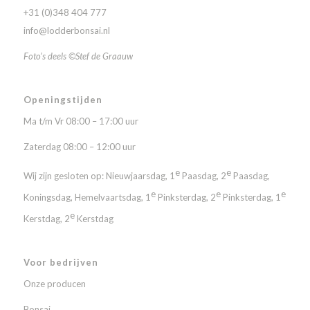
+31 (0)348 404 777
info@lodderbonsai.nl
Foto’s deels ©Stef de Graauw
Openingstijden
Ma t/m Vr 08:00 – 17:00 uur
Zaterdag 08:00 – 12:00 uur
e
e
Wij zijn gesloten op: Nieuwjaarsdag, 1
Paasdag, 2
Paasdag,
e
e
e
Koningsdag, Hemelvaartsdag, 1
Pinksterdag, 2
Pinksterdag, 1
e
Kerstdag, 2
Kerstdag
Voor bedrijven
Onze producen
Bonsai