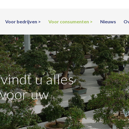
Voor bedrijven
Voor consumenten
Nieuws
Ov
vindt u alles
 voor uw