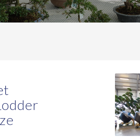
et
Lodder
nze