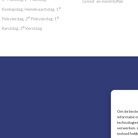
Grond- en meststoffen
e
Koningsdag, Hemelvaartsdag, 1
e
e
Pinksterdag, 2
Pinksterdag, 1
e
Kerstdag, 2
Kerstdag
Om de beste 
informatie o
technologieë
verwerken. A
invloed hebb