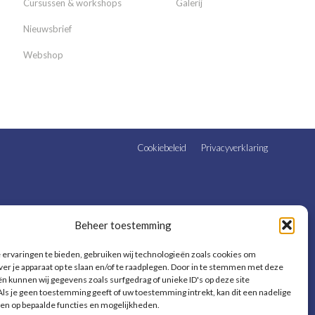
Cursussen & workshops
Galerij
Nieuwsbrief
Webshop
Cookiebeleid
Privacyverklaring
Beheer toestemming
ervaringen te bieden, gebruiken wij technologieën zoals cookies om
ver je apparaat op te slaan en/of te raadplegen. Door in te stemmen met deze
n kunnen wij gegevens zoals surfgedrag of unieke ID's op deze site
ls je geen toestemming geeft of uw toestemming intrekt, kan dit een nadelige
en op bepaalde functies en mogelijkheden.