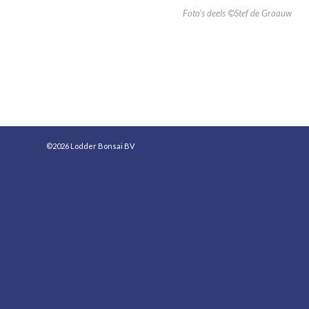
Foto’s deels ©Stef de Graauw
©2026 Lodder Bonsai BV