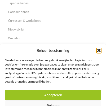
Japanse tuinen
Cadeaubonnen
Cursussen & workshops
Nieuwsbrief
Webshop
Beheer toestemming
Om de beste ervaringen te bieden, gebruiken wij technologieën zoals
Over ons
cookies om informatie over je apparaat op te slaan en/of te raadplegen. Door
in te stemmen met deze technologieën kunnen wij gegevens zoals
Waarom Lodder Bonsai?
surfgedrag of unieke ID's op deze site verwerken. Als je geen toestemming
geeft of uw toestemming intrekt, kan dit een nadelige invloed hebben op
Nieuws & Events
bepaalde functies en mogelijkheden.
Vacatures
Accepteren
Galerij
Weigeren