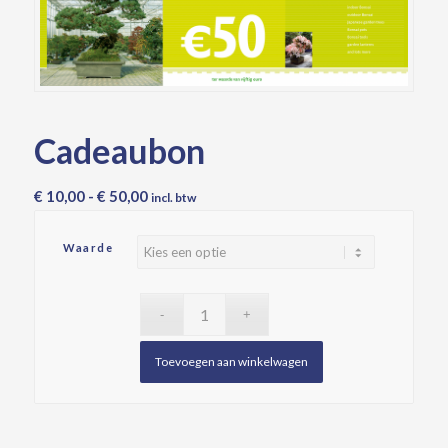
Cadeaubon
Prijsklasse:
€
10,00
-
€
50,00
incl. btw
€ 10,00
tot
Waarde
€ 50,00
Toevoegen aan winkelwagen