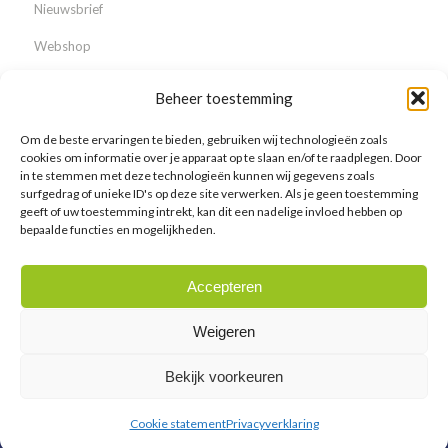
Nieuwsbrief
Webshop
Beheer toestemming
Om de beste ervaringen te bieden, gebruiken wij technologieën zoals
Over ons
cookies om informatie over je apparaat op te slaan en/of te raadplegen. Door
in te stemmen met deze technologieën kunnen wij gegevens zoals
Waarom Lodder Bonsai?
surfgedrag of unieke ID's op deze site verwerken. Als je geen toestemming
geeft of uw toestemming intrekt, kan dit een nadelige invloed hebben op
Nieuws & Events
bepaalde functies en mogelijkheden.
Vacatures
Accepteren
Galerij
Weigeren
Bekijk voorkeuren
©2026 Lodder Bonsai BV
Cookie statement
Privacyverklaring
Cookiebeleid
Privacyverklaring