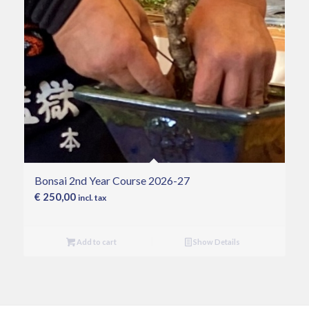
Bonsai 2nd Year Course 2026-27
€
250,00
incl. tax
Add to cart
Show Details