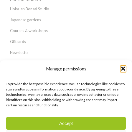
Hoka-en Bonsai Studio
Japanese gardens
Courses & workshops
Giftcards
Newsletter
Webshop
Manage permissions
About us
To provide the best possible experience, we use technologies like cookies to
store and/or access information about your device. By agreeing to these
Why Lodder Bonsai?
technologies, we may process data such as browsing behavior or unique
identifiers on this site. Withholding or withdrawing consent may impact
News & Events
certain features and functionality.
Vacancies
Accept
Gallery