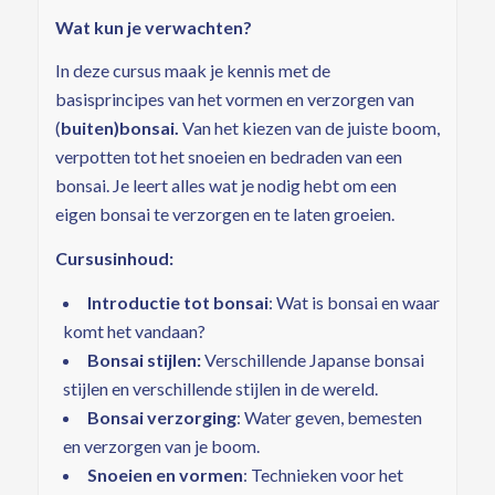
Wat kun je verwachten?
In deze cursus maak je kennis met de
basisprincipes van het vormen en verzorgen van
(
buiten)bonsai.
Van het kiezen van de juiste boom,
verpotten tot het snoeien en bedraden van een
bonsai. Je leert alles wat je nodig hebt om een
eigen bonsai te verzorgen en te laten groeien.
Cursusinhoud:
Introductie tot bonsai
: Wat is bonsai en waar
komt het vandaan?
Bonsai stijlen:
Verschillende Japanse bonsai
stijlen en verschillende stijlen in de wereld.
Bonsai verzorging
: Water geven, bemesten
en verzorgen van je boom.
Snoeien en vormen
: Technieken voor het