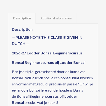
Description
Additional information
Description
— PLEASE NOTE THIS CLASS IS GIVEN IN
DUTCH —
2026-27 Lodder Bonsai Beginnerscursus
Bonsai Beginnerscursus bij Lodder Bonsai
Ben je altijd al gefascineerd door de kunst van
bonsai? Wil je leren hoe je een bonsai kunt kweken
en vormen met geduld, precisie en passie? Of wil je
een mooie bonsai leren onderhouden? Dan is
de
Bonsai Beginnerscursus bij Lodder
Bonsai
precies wat je zoekt!